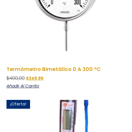
Termómetro Bimetálico 0 A 300 °C
$
400,00
$
349,99
Añadir Al Carrito
¡Oferta!