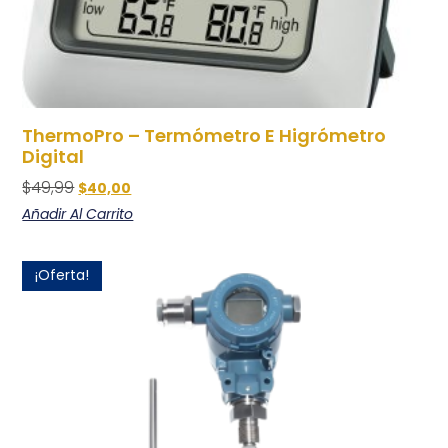
ThermoPro – Termómetro E Higrómetro
Digital
$
49,99
$
40,00
Añadir Al Carrito
¡Oferta!