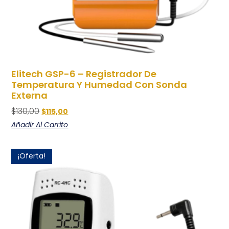
Elitech GSP-6 – Registrador De
Temperatura Y Humedad Con Sonda
Externa
$
130,00
$
115,00
Añadir Al Carrito
¡Oferta!