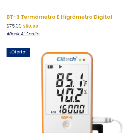
BT-3 Termómetro E Higrómetro Digital
$
75,00
$
60,00
Añadir Al Carrito
¡Oferta!