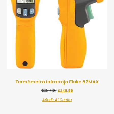
Termómetro Infrarrojo Fluke 62MAX
$
330,00
$
249,99
Añadir Al Carrito