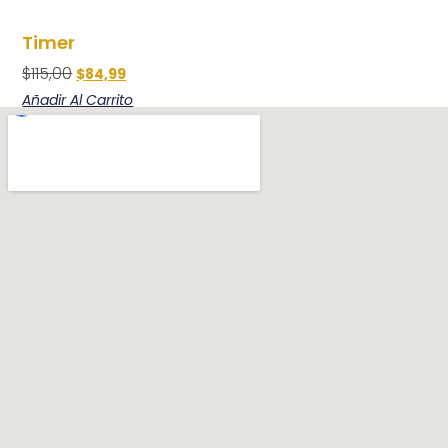
Timer
$
115,00
$
84,99
Añadir Al Carrito