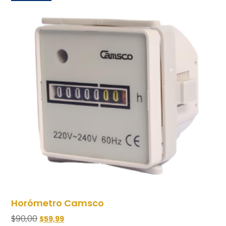
Horómetro Camsco
$
90,00
$
59,99