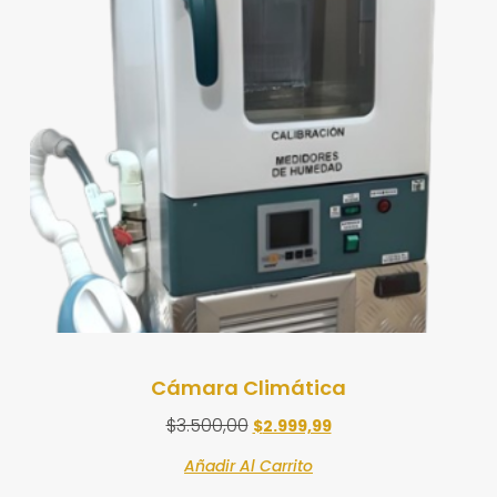
Cámara Climática
$
3.500,00
$
2.999,99
Añadir Al Carrito