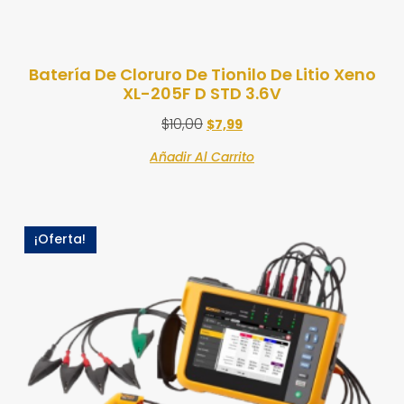
Batería De Cloruro De Tionilo De Litio Xeno
XL-205F D STD 3.6V
$
10,00
$
7,99
Añadir Al Carrito
¡Oferta!