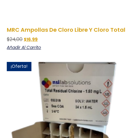
MRC Ampollas De Cloro Libre Y Cloro Total
$
24,00
$
16,99
Añadir Al Carrito
¡Oferta!