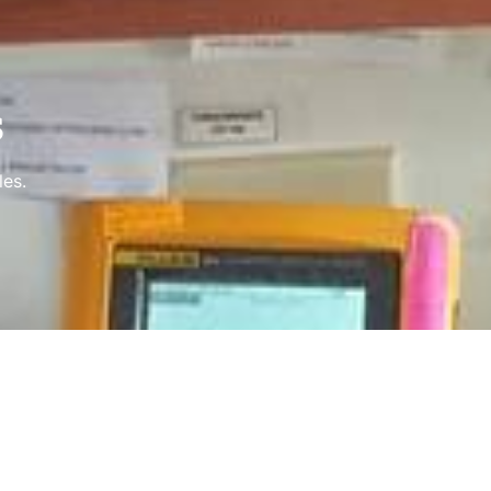
s
les.