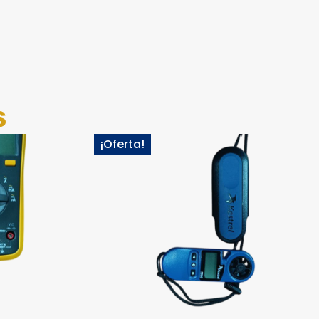
s
¡Oferta!